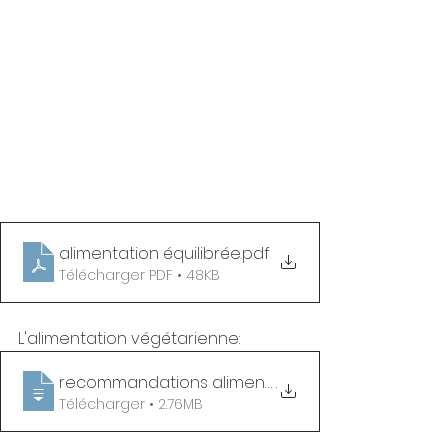
alimentation équilibrée
.pdf
Télécharger PDF • 48KB
L'alimentation végétarienne: 
recommandations alimentation vegetarienn
.
Télécharger • 2.76MB