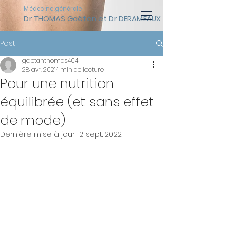
Médecine générale
Dr THOMAS Gaëtan et Dr DERAMEAUX Timothée (assist
Post
gaetanthomas404
28 avr. 2021
1 min de lecture
Pour une nutrition
équilibrée (et sans effet
de mode)
Dernière mise à jour :
2 sept. 2022