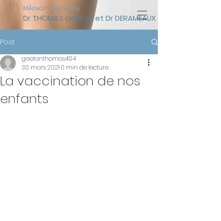
Médecine générale
Dr THOMAS Gaëtan et Dr DERAMEAUX Timothée (assist
Post
gaetanthomas404
30 mars 2021
0 min de lecture
La vaccination de nos
enfants