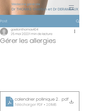
Médecine générale
Dr THOMAS Gaëtan et Dr DERAMEAUX Timothée (assist
Post
gaetanthomas404
25 mai 2022
1 min de lecture
Gérer les allergies
calendrier pollinique 2022
.pdf
Télécharger PDF • 2.01MB