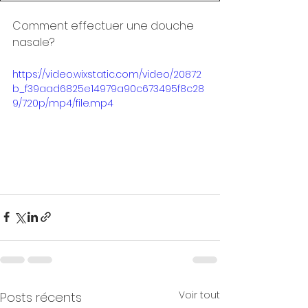
Comment effectuer une douche 
nasale?
https://video.wixstatic.com/video/20872
b_f39aad6825e14979a90c673495f8c28
9/720p/mp4/file.mp4
Voir tout
Posts récents